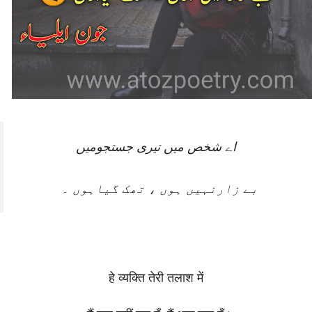
اے شخص میں تیری جستجومیں
بے زارنہیں ہوں ، تھک گیاہوں ۔
हे व्यक्ति तेरी तलाश में