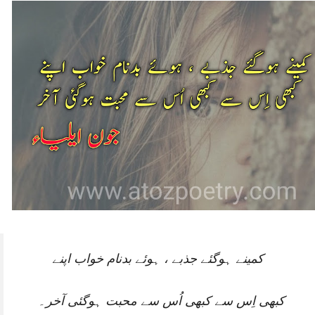
کمینے ہوگئے جذبے ، ہوئے بدنام خواب اپنے
کبھی اِس سے کبھی اُس سے محبت ہوگئی آخر۔