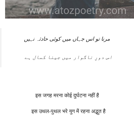
مرنا تو اس جہاں میں کوئی حادثہ نہیں
اس دورِ ناگوار میں جینا کمال ہے
इस जगह मरना कोई दुर्घटना नहीं है
इस उथल-पुथल भरे युग में रहना अद्भुत है