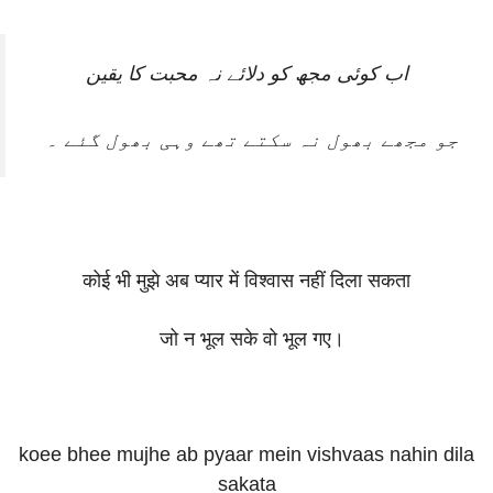
اب کوئی مجھ کو دلائے نہ محبت کا یقین
جو مجھے بھول نہ سکتے تھے وہی بھول گئے ۔
कोई भी मुझे अब प्यार में विश्वास नहीं दिला सकता
जो न भूल सके वो भूल गए।
koee bhee mujhe ab pyaar mein vishvaas nahin dila
sakata