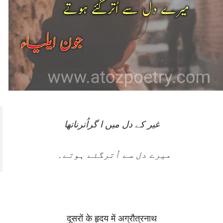
غیر کے دل میں ا گراُترناتھا
میرے دل سے اُترگئے ہوتے۔
दूसरों के हृदय में अग्रौत्रनाथ