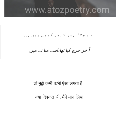
سو چتا ہوں کبھی کبھی یوں ہی
آ خر حرج کیا تھا،اسے منا نے میں
तो मुझे कभी-कभी ऐसा लगता है
क्या दिक्कत थी, मैंने मान लिया