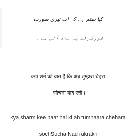
کیا ستم ہے کہ اب تیری صورت
غورکرنے پہ یاد آتی ہے ۔
क्या शर्म की बात है कि अब तुम्हारा चेहरा
सोचना याद रखें।
kya sharm kee baat hai ki ab tumhaara chehara
sochSocha Nad rakrakhi