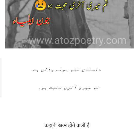
داستاں ختم ہونے والی ہے
تم میری آخری محبت ہو۔
कहानी खत्म होने वाली है