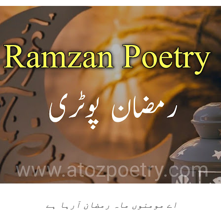
اے مومنوں ماہ رمضان آرہا ہے