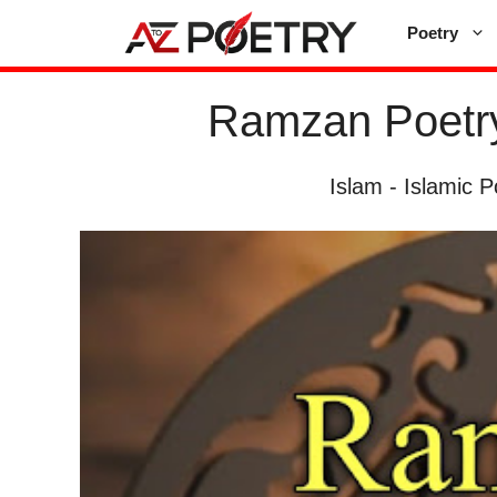
Skip
Poetry
to
content
Ramzan Poetry
Islam
-
Islamic P