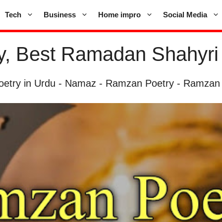
Tech
Business
Home impro
Social Media
, Best Ramadan Shahyri 
oetry in Urdu
-
Namaz
-
Ramzan Poetry
-
Ramzan P