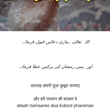
اللہ تعالیٰ ہماری دعائیں قبول فرمائے
اور ہمیں رمضان کی برکتیں عطا فرمائے
अल्लाह हमारी दुआ कुबूल फरमाए
और हमें रमजान की बरकत दे
allaah hamaaree dua kubool pharamae