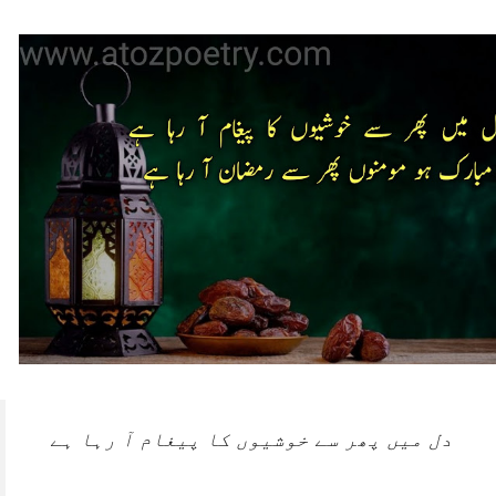
دل میں پھر سے خوشیوں کا پیغام آ رہا ہے