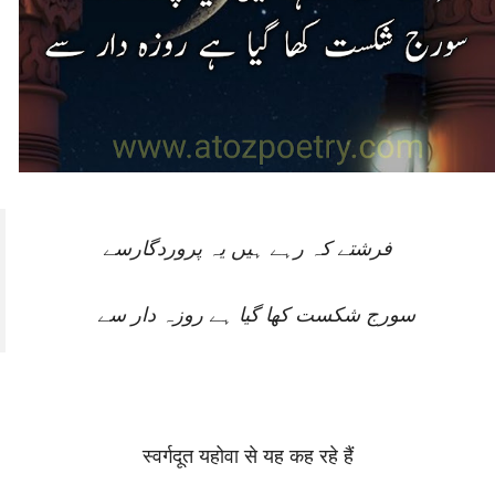
فرشتے کہ رہے ہیں یہ پروردگارسے
سورج شکست کھا گیا ہے روزہ دار سے
स्वर्गदूत यहोवा से यह कह रहे हैं