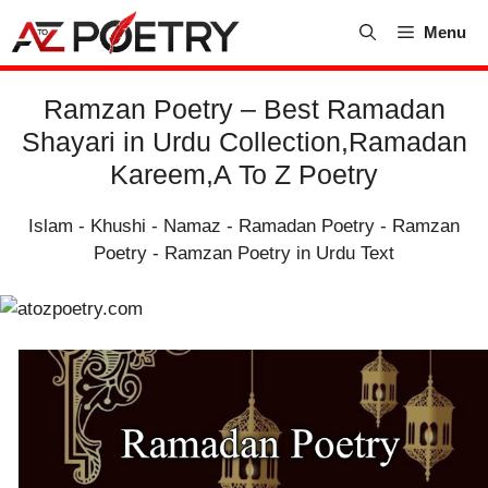
Skip
Menu
to
content
Ramzan Poetry – Best Ramadan
Shayari in Urdu Collection,Ramadan
Kareem,A To Z Poetry
Islam
-
Khushi
-
Namaz
-
Ramadan Poetry
-
Ramzan
Poetry
-
Ramzan Poetry in Urdu Text