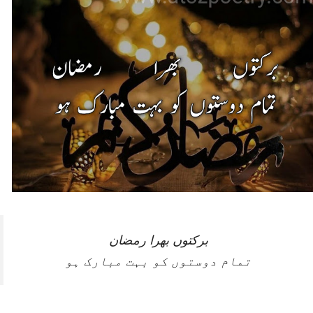
برکتوں بھرا رمضان
تمام دوستوں کو بہت مبارک ہو