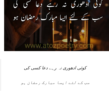
کوئی ادھوری نہ رہے دعا کسی کی
سب کے لئے ایسا مبارک رمضان ہو