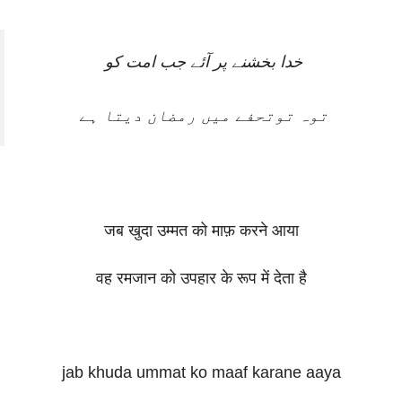
خدا بخشنے پر آئے جب امت کو
توہ توتحفے میں رمضان دیتا ہے
जब खुदा उम्मत को माफ़ करने आया
वह रमजान को उपहार के रूप में देता है
jab khuda ummat ko maaf karane aaya