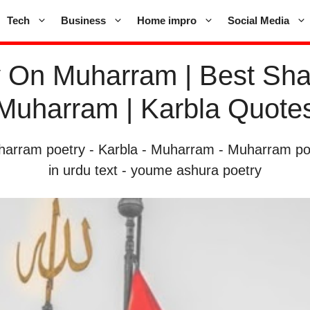
Tech
Business
Home impro
Social Media
 On Muharram | Best Sha
Muharram | Karbla Quote
harram poetry
-
Karbla
-
Muharram
-
Muharram poe
in urdu text
-
youme ashura poetry