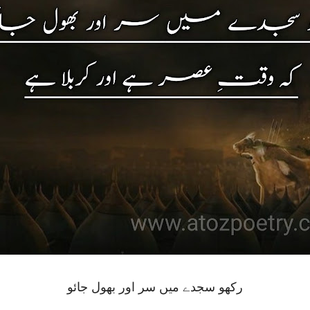
رکھو سجدے میں سر اور بھول جائو