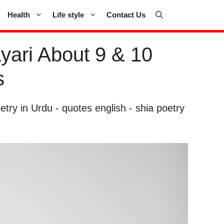
Health
Life style
Contact Us
yari About 9 & 10
s
try in Urdu
-
quotes english
-
shia poetry