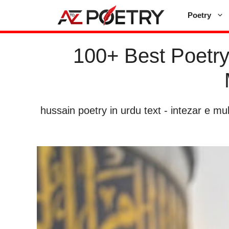
Skip
Poetry
to
content
100+ Best Poetry
hussain poetry in urdu text
-
intezar e mu