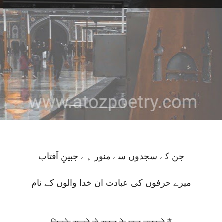
جن کے سجدوں سے منور ہے جبینِ آفتاب
میرے حرفوں کی عبادت ان خدا والوں کے نام