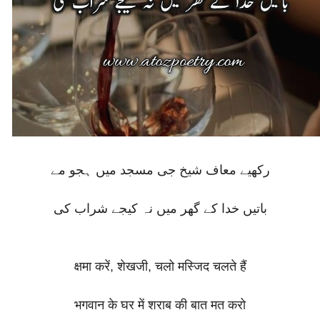
رکھیے معاف شیخ جی مسجد میں ہجو مے
باتیں خدا کے گھر میں نہ کیجے شراب کی
क्षमा करें, शेखजी, चलो मस्जिद चलते हैं
भगवान के घर में शराब की बात मत करो