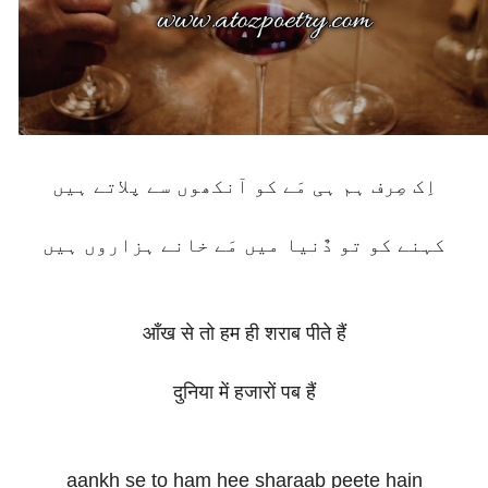
اِک صِرف ہم ہی مَے کو آنکھوں سے پلاتے ہیں
کہنے کو تو دٌنیا میں مَے خانے ہزاروں ہیں
आँख से तो हम ही शराब पीते हैं
दुनिया में हजारों पब हैं
aankh se to ham hee sharaab peete hain