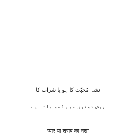
نشہ مٌحبّت کا ہو یا شراب کا
ہوش دونوں میں کھو جاتا ہے
प्यार या शराब का नशा