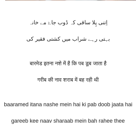
اِتنی پِلا ساقی کہ ڈوب جاۓ مے خانہ
بہتی رہے شراب میں کشتی فقیر کی
बारमेड इतना नशे में है कि पब डूब जाता है
गरीब की नाव शराब में बह रही थी
baaramed itana nashe mein hai ki pab doob jaata hai
gareeb kee naav sharaab mein bah rahee thee