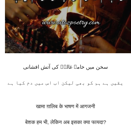
سخن میں خامۂ غالبؔ کی آتش افشانی
یقیں ہے ہم کو بھی لیکن اب اس میں دم کیا ہے
खामा ग़ालिब के भाषण में आगजनी
बेशक हम भी, लेकिन अब इसका क्या फायदा?