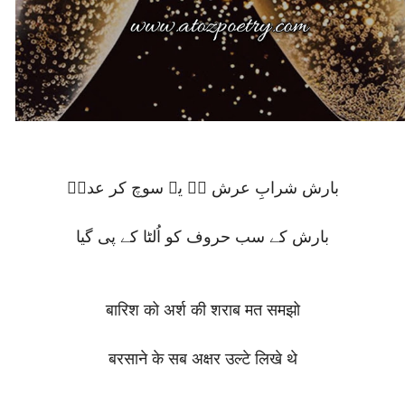
بارش شرابِ عرش ہے یہ سوچ کر عدمؔ
بارش کے سب حروف کو اُلٹا کے پی گیا
बारिश को अर्श की शराब मत समझो
बरसाने के सब अक्षर उल्टे लिखे थे