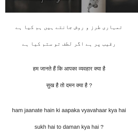
تمہاری طرز و روش جانتے ہیں ہم کیا ہے
رقیب پر ہے اگر لطف تو ستم کیا ہے
हम जानते हैं कि आपका व्यवहार क्या है
सुख है तो दमन क्या है ?
ham jaanate hain ki aapaka vyavahaar kya hai
sukh hai to daman kya hai ?