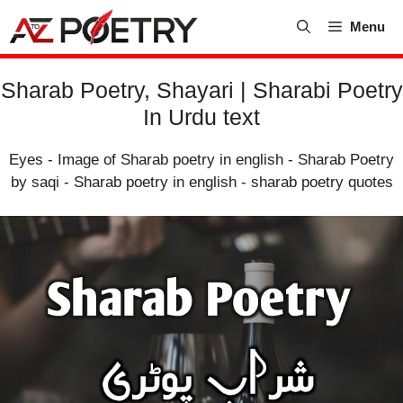
Skip
Menu
to
content
Sharab Poetry, Shayari | Sharabi Poetry
In Urdu text
Eyes
-
Image of Sharab poetry in english
-
Sharab Poetry
by saqi
-
Sharab poetry in english
-
sharab poetry quotes