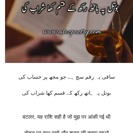
ساقی یہ رقم سچ ہے جو مجھ پر حساب کی
بوتل پہ ہاتھ رکھ کے قسم کھا شراب کی
बटलर, यह राशि सही है जो मुझ पर आंकी गई थी
बोतल पर हाथ रखो और शराब की कसम खाओ