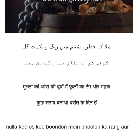
ملا کے قطرۂ شبنم میں رنگ و نکہت گل
کوئی شراب بناؤ بہار کے دن ہیں
मुल्ला की ओस की बूंदों में फूलों का रंग और महक
कुछ शराब बनाओ वसंत के दिन हैं
mulla kee os kee boondon mein phoolon ka rang aur