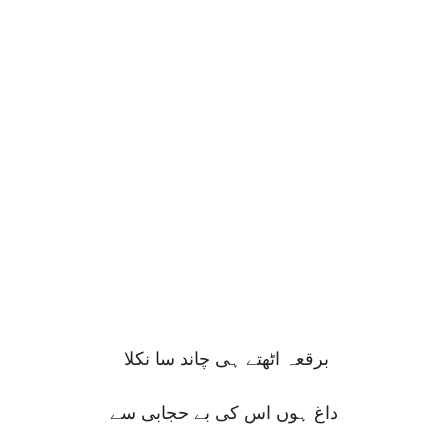
برقعہ اٹھتے ہی چاند سا نکلا
داغ ہوں اس کی بے حجابی سے